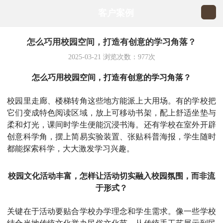
客户案例
怎么巧用校园空间，打造有创意的学习角落？
2025-03-21
浏览次数：
977
次
怎么巧用校园空间，打造有创意的学习角落？
校园里走廊、楼梯转角这些地方能派上大用场。有的学校把
它们变成特色阅读区域，放上可移动书架，配上舒适坐垫与
柔和灯光，课间时学生便能沉浸书海。还有学校在室外开辟
创意科学角，摆上简易实验装置、张贴科普海报，学生随时
都能探索科学，大大激发学习兴趣。
校园文化活动丰富，怎样让活动切实融入校园氛围，而非流
于形式？
关键
在于活动要贴合学校办学理念和学生需求。像一些学校
结合当地传统文化举办民俗文化节，从传统手工艺展示到民