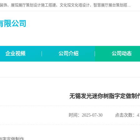
苏州映江南空间营造设计有限公司位于江苏省苏州市,是一家以从事建筑装饰、展馆展厅策划设计施工搭建、文化馆文化墙设计、智慧展厅展台策划搭建和其他建筑装饰装修业为主的企业。
有限公司
企业视频
公司介绍
公司动态
无锡发光迷你树脂字定做制
时间：2025-07-30
点击次数：41
脂字定做制作