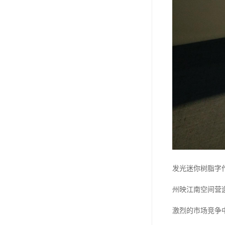
发光迷你树脂字
州映江南空间营
激烈的市场竞争