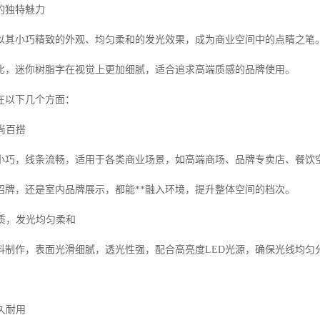
的独特魅力
以其小巧精致的外观、均匀柔和的发光效果，成为商业空间中的点睛之笔
比，迷你树脂字在视觉上更加细腻，适合追求高端质感的品牌使用。
在以下几个方面：
时尚百搭
小巧，线条流畅，适用于各类商业场景，如高端商场、品牌专卖店、餐饮
招牌，还是室内品牌展示，都能**融入环境，提升整体空间的档次。
材质，发光均匀柔和
料制作，表面光滑细腻，透光性强，配合高亮度LED光源，确保光线均匀
持久耐用