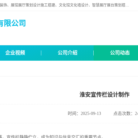
苏州映江南空间营造设计有限公司位于江苏省苏州市,是一家以从事建筑装饰、展馆展厅策划设计施工搭建、文化馆文化墙设计、智慧展厅展台策划搭建和其他建筑装饰装修业为主的企业。
有限公司
企业视频
公司介绍
公司动态
淮安宣传栏设计制作
时间：2025-09-13
点击次数：24
落，宣传栏静静伫立，成为知识与信息交汇的重要节点。