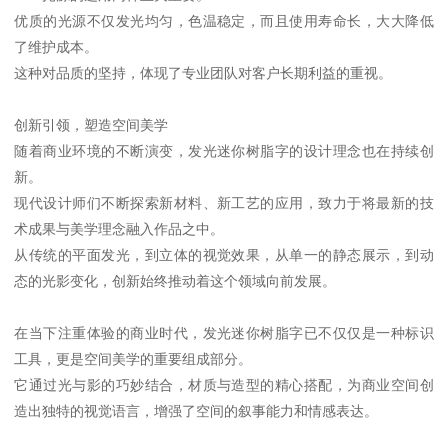
优质的光源不仅发光均匀，色温稳定，而且使用寿命长，大大降低
了维护成本。
这种对品质的坚持，体现了专业团队对客户长期利益的重视。
创新引领，塑造空间美学
随着商业环境的不断演变，发光迷你树脂字的设计理念也在持续创
新。
现代设计师们不断探索新材料、新工艺的应用，致力于将最新的技
术成果与美学理念融入作品之中。
从传统的平面发光，到立体的视觉效果，从单一的静态展示，到动
态的光影变化，创新始终推动着这个领域向前发展。
在当下注重体验的商业时代，发光迷你树脂字已不仅仅是一种标识
工具，更是空间美学的重要组成部分。
它通过光与影的巧妙结合，材质与造型的精心搭配，为商业空间创
造出独特的视觉语言，增强了空间的叙事能力和情感表达。