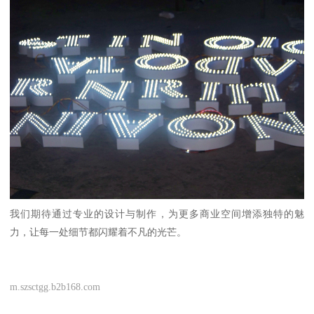
我们期待通过专业的设计与制作，为更多商业空间增添独特的魅
力，让每一处细节都闪耀着不凡的光芒。
m.szsctgg.b2b168.com