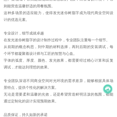
则能营造温馨舒适的用餐氛围。
这种多场景的适应能力，使得发光迷你树脂字成为现代商业空间设
计的优选元素。
专业设计，细节成就卓越
在发光迷你树脂字的设计制作过程中，专业团队注重每一个细节。
从前期的概念构思，到中期的材料选择，再到后期的安装调试，每
个环节都凝聚着设计师与工匠的智慧与心血。
字体的弧度、厚度、颜色、发光效果，都需要经过精心计算和反复
调试，才能达到理想的效果。
专业团队深谙不同商业空间对光环境的需求差异，能够根据具体场
景特点，提供个性化的解决方案。
无论是需要柔和温馨的光效，还是希望营造鲜明活泼的氛围，都能
通过定制化的设计实现预期效果。
品质保证，持久如新的承诺