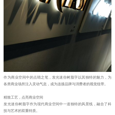
作为商业空间中的点睛之笔，发光迷你树脂字以其独特的魅力，为
各类商业场所注入灵动气息，成为连接品牌与消费者的视觉纽带。
精致工艺，点亮商业空间
发光迷你树脂字作为现代商业空间中一道独特的风景线，融合了科
技与艺术的双重特质。