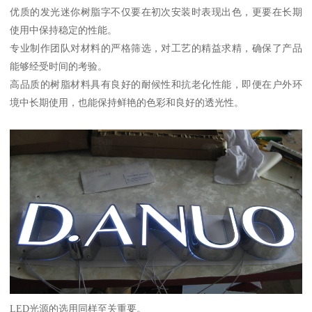
优质的发光迷你树脂字不仅要在初次安装时表现出色，更要在长期
使用中保持稳定的性能。
专业制作团队对材料的严格筛选，对工艺的精益求精，确保了产品
能够经受时间的考验。
高品质的树脂材料具有良好的耐候性和抗老化性能，即便在户外环
境中长期使用，也能保持鲜艳的色彩和良好的透光性。
LED光源的选用同样至关重要。