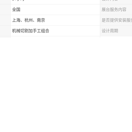
全国
展台服务内容
上海、杭州、南京
是否提供安装服
机械切割加手工组合
设计周期
2-3天搭建完成
工是一个复杂的过程，涉及多个环节和领域，以下是对其主要内容的详细
题：深入了解展馆的性质、目的和受众，确定一个核心主题，例如科技展馆可
史文化” 等。
研：分析同类展馆的特点和优势，了解观众需求和市场趋势，为展馆设计
划：根据展馆规模、功能需求和展示内容，合理规划设计和施工预算，明