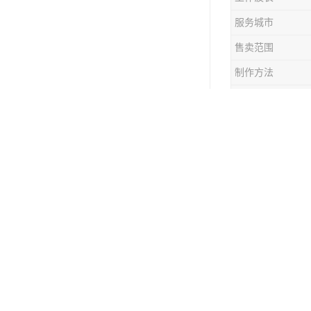
服务城市
售卖范围
制作方法
搭建周期
展馆设计施
展馆设计
前期策划
明确展馆主
焦 “传承历
进行市场调
制定预算规
概念设计