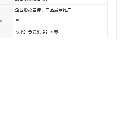
企业形象宣传、产品展示推广
务
是
72小时免费出设计方案
介绍：
围绕 “探索科技奥秘” 展开，文化展馆可聚
提供参考依据。
确各部分费用的大致分配。