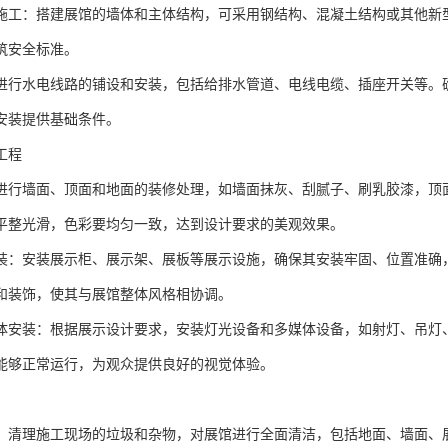
光突出展品的立体感和质感，利用多媒体互动装置增加观众的参与度。
搭配：选择合适的色彩方案和材质，营造出与展馆主题相契合的氛围和风
感和未来感。
清理施工现场，确保场地平整、通水通电，并完成临时设施搭建，如办公
采购：根据设计要求，采购量的建筑材料、装饰材料、展示设备等，并确
和验收，确保其质量符合要求。
织：组建的施工团队，包括木工、瓦工、电工、油漆工等各工种人员，明
，确保施工过程安全规范。
工
根据展馆设计要求，进行地面基础施工，如浇筑混凝土基础、铺设地面基