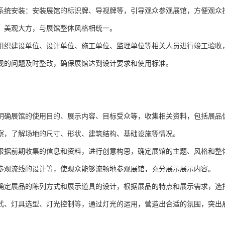
员荷载。
施工：搭建展馆的墙体和主体结构，可采用钢结构、混凝土结构或其他新
筑安全标准。
进行水电线路的铺设和安装，包括给排水管道、电线电缆、插座开关等。
安装提供基础条件。
工程
进行墙面、顶面和地面的装修处理，如墙面抹灰、刮腻子、刷乳胶漆，顶
平整光滑，色彩要均匀一致，达到设计要求的美观效果。
装：安装展示柜、展示架、展板等展示设施，确保其安装牢固、位置准确
和装饰，使其与展馆整体风格相协调。
体安装：根据展示设计要求，安装灯光设备和多媒体设备，如射灯、吊灯
能够正常运行，为观众提供良好的视觉体验。