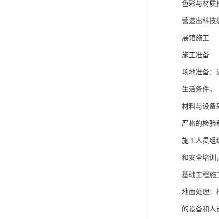
焦 “传承历
进行市场调
制定预算规
概念设计
创意构思：
型、创新的
空间布局规
置在显眼位
初步方案设
完善。
详细设计
深化设计图
展示设计细