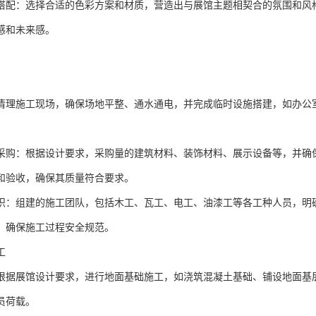
史文化” 等。
研：分析同类展馆的特点和优势，了解观众需求和市场趋势，为展馆设计
划：根据展馆规模、功能需求和展示内容，合理规划设计和施工预算，明
设计师根据主题和调研结果，运用特的创意和设计理念，打造出具有吸引
展示手法等。
划：合理划分展示区、休息区、互动区、储物区等不同功能区域，确保人
置，设置清晰的参观路线引导观众参观。
计：绘制草图、效果图和初步的平面图，展示展馆的整体外观、内部结构
纸：在初步方案的基础上，进一步细化设计图纸，包括的尺寸标注、材料
化：对展示内容进行精心设计，包括展品陈列方式、灯光布置、多媒体展