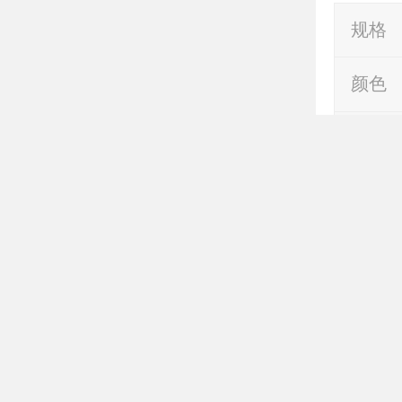
规格
颜色
工作
设计
服务
展台
售卖