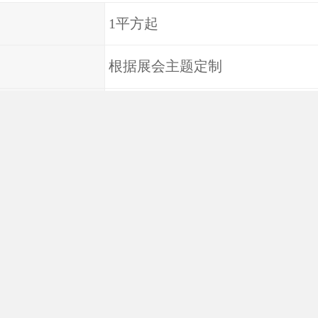
1平方起
根据展会主题定制
波长
24小时
内容
展会展览展台设计
城市
全国
服务内容
企业形象宣传、产品展示推广
范围
上海、杭州、南京