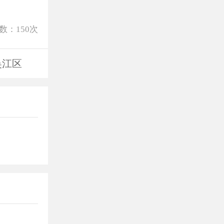
数：
150
次
吴江区