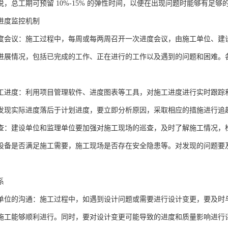
说，总工期可预留 10%-15% 的弹性时间，以便在出现问题时能够有足
进度监控机制
度会议：施工过程中，每周或每两周召开一次进度会议，由施工单位、建
进展情况，包括已完成的工作、正在进行的工作以及遇到的问题和困难。
工进度：利用项目管理软件、进度图表等工具，对施工进度进行实时跟踪
发现实际进度落后于计划进度，要立即分析原因，采取相应的措施进行追
查：建设单位和监理单位要加强对施工现场的巡查，及时了解施工情况，
设备是否满足施工需要，施工现场是否存在安全隐患等。对发现的问题要
系
单位的沟通：施工过程中，如遇到设计问题或需要进行设计变更，要及时
施工能够顺利进行。同时，要对设计变更可能导致的进度和质量影响进行