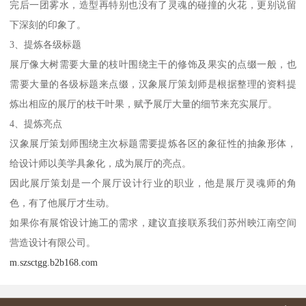
完后一团雾水，造型再特别也没有了灵魂的碰撞的火花，更别说留
下深刻的印象了。
3、提炼各级标题
展厅像大树需要大量的枝叶围绕主干的修饰及果实的点缀一般，也
需要大量的各级标题来点缀，汉象展厅策划师是根据整理的资料提
炼出相应的展厅的枝干叶果，赋予展厅大量的细节来充实展厅。
4、提炼亮点
汉象展厅策划师围绕主次标题需要提炼各区的象征性的抽象形体，
给设计师以美学具象化，成为展厅的亮点。
因此展厅策划是一个展厅设计行业的职业，他是展厅灵魂师的角
色，有了他展厅才生动。
如果你有展馆设计施工的需求，建议直接联系我们苏州映江南空间
营造设计有限公司。
m.szsctgg.b2b168.com