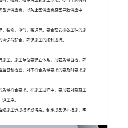
按时、按质、按量供应到施工现场。提前了解材料
虑备选供应商，以防止因供应商原因导致供应中
建、装修、电气、暖通等。要合理安排各工种的施
的协调与配合，确保施工的顺利进行。
行施工。施工单位要建立体系，加强质量自检，确
格监督和检查，对不符合质量要求的要及时要求施
其质量符合要求。在施工过程中，要加强对隐蔽工
一道工序。
后续施工造成损坏或污染。制定成品保护措施，明