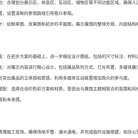
划：合理划分展示区、休息区、互动区、储物区等不同功能区域，确保人
置，设置清晰的参观路线引导观众参观。
计：绘制草图、效果图和初步的平面图，展示展馆的整体外观、内部结构
纸：在初步方案的基础上，进一步细化设计图纸，包括的尺寸标注、材料
化：对展示内容进行精心设计，包括展品陈列方式、灯光布置、多媒体展
光突出展品的立体感和质感，利用多媒体互动装置增加观众的参与度。
搭配：选择合适的色彩方案和材质，营造出与展馆主题相契合的氛围和风
感和未来感。
清理施工现场，确保场地平整、通水通电，并完成临时设施搭建，如办公