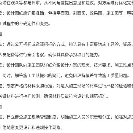
及潜在观众等参与评审，从不同角度提出意见和建议，对方案进行优化完
度：设计图纸应详细准确，包括平面图、剖面图、效果图、施工图等，明
工过程中的不确定性和变更。
段
队：通过公开招标或邀请招标的方式，挑选具有丰富展馆施工经验、资质
人员配备等进行全面考察，确保其具备承担项目的能力。
底：设计团队向施工团队详细介绍设计方案的理念、技术要求、施工难点
。同时，解答施工团队提出的疑问，避免因理解偏差导致施工质量问题。
控：制定严格的材料采购标准，对进入施工现场的材料进行严格的检验和
关键材料进行抽样检测，确保材料质量符合设计和规范标准。
段
理：建立健全施工现场管理制度，明确施工人员的职责和分工，加强对施
杜绝随意变更设计和违规操作现象。